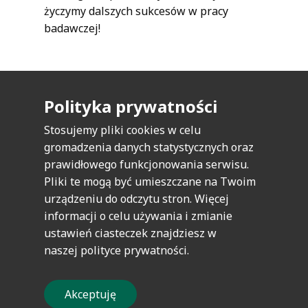
życzymy dalszych sukcesów w pracy
badawczej!
Polityka prywatności
Europejskie Regionalne Centrum
Stosujemy pliki cookies w celu
Ekohydrologii Polskiej Akademii Nauk
gromadzenia danych statystycznych oraz
ul. Tylna 3, 90-364 Łódź | Tel: +48 42 681 70
prawidłowego funkcjonowania serwisu.
07 | Fax: 48 42 681 30 69 |
Pliki te mogą być umieszczane na Twoim
erce@erce.unesco.lodz.pl
urządzeniu do odczytu stron. Więcej
informacji o celu używania i zmianie
Deklaracja dostępności
|
Polityka prywatności
|
ustawień ciasteczek znajdziesz w
RODO
|
Mapa strony
|
Realizacja
naszej polityce prywatności.
Akceptuję