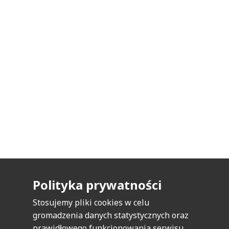
Polityka prywatności
Europejskie Regionalne Centrum
Stosujemy pliki cookies w celu
Ekohydrologii Polskiej Akademii Nauk
gromadzenia danych statystycznych oraz
ul. Tylna 3, 90-364 Łódź | Tel: +48 42 681 70
prawidłowego funkcjonowania serwisu.